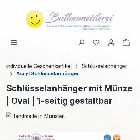
alt springen
Du hast 0 Produ
Ware
individuelle Geschenkartikel
Schlüsselanhänger
Acryl Schlüsselanhänger
Schlüsselanhänger mit Münze
| Oval | 1-seitig gestaltbar
Bildergalerie überspringen